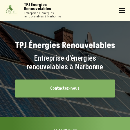
Aller
TPJ Énergies
au
Renouvelables
contenu
Entreprise d'énergies
renouvelables à Narbonne
principal
Entreprise d'énergies
renouvelables à Narbonne
Contactez-nous