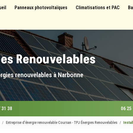
 principale
ueil
Panneaux photovoltaïques
Climatisations et PAC
Ba
ergies renouvelables à Narbonne
 31 38
06 25
Entreprise d'énergie renouvelable Coursan - TPJ Énergies Renouvelables
Insta