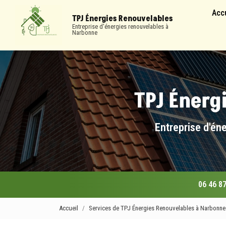
Navigation
Aller
Acc
au
TPJ Énergies Renouvelables
contenu
Entreprise d'énergies renouvelables à
Narbonne
principal
Entreprise d'én
06 46 87
Accueil
Services de TPJ Énergies Renouvelables à Narbonne