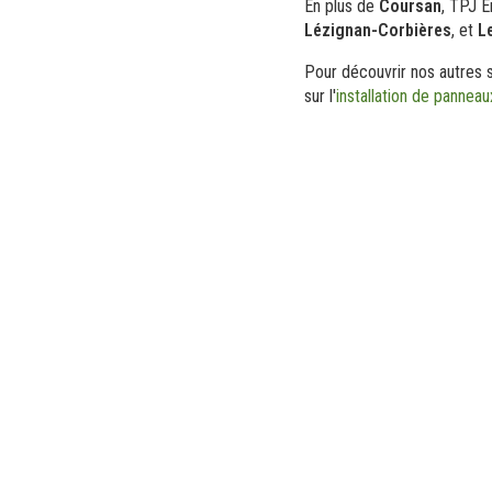
En plus de
Coursan
, TPJ É
Lézignan-Corbières
, et
L
Pour découvrir nos autres 
sur l'
installation de panneau