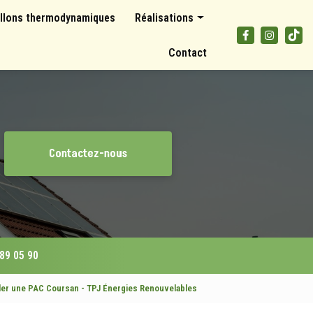
llons thermodynamiques
Réalisations
Panneaux photovoltaïques
Contact
Climatisations et pompes à chaleur
Ballons thermodynamiques
Contactez-nous
 89 05 90
ller une PAC Coursan - TPJ Énergies Renouvelables