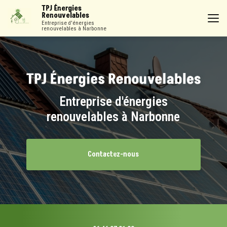
Aller
TPJ Énergies
au
Renouvelables
contenu
Entreprise d'énergies
renouvelables à Narbonne
principal
Entreprise d'énergies
renouvelables à Narbonne
Contactez-nous