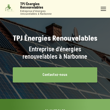
Aller
TPJ Énergies
au
Renouvelables
contenu
Entreprise d'énergies
renouvelables à Narbonne
principal
Entreprise d'énergies
renouvelables à Narbonne
Contactez-nous