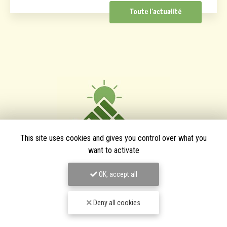
Toute l'actualité
This site uses cookies and gives you control over what you
want to activate
OK, accept all
TPJ Énergies Renouvelables
Deny all cookies
Entreprise d'énergies renouvelables à Narbonne
3 bis avenue du Languedoc