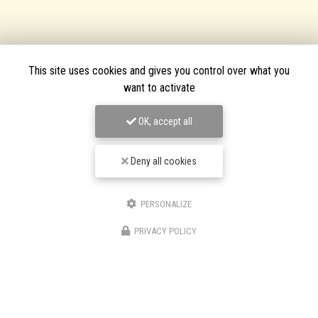
This site uses cookies and gives you control over what you
want to activate
OK, accept all
Deny all cookies
PERSONALIZE
TPJ Énergies Renouvelables
PRIVACY POLICY
Entreprise d'énergies renouvelables à Narbonne
3 bis avenue du Languedoc
11200 Canet
06 46 87 31 38