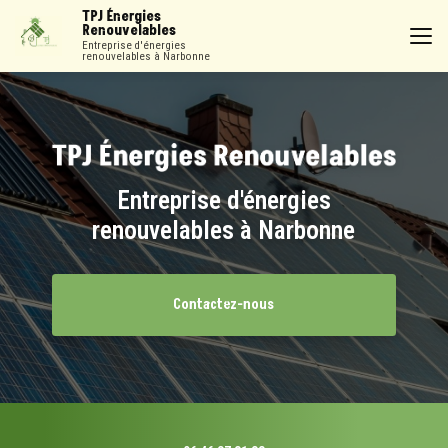
Aller
TPJ Énergies
au
Renouvelables
contenu
Entreprise d'énergies
renouvelables à Narbonne
principal
Entreprise d'énergies
renouvelables à Narbonne
Contactez-nous