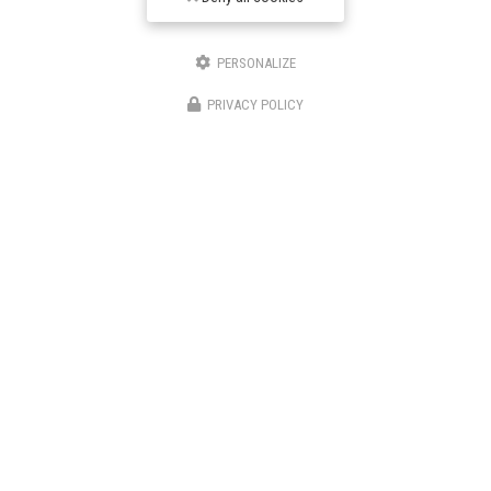
Entreprise d'énergies renouvelables à Narbonne
PERSONALIZE
3 bis avenue du Languedoc
11200 Canet
PRIVACY POLICY
06 46 87 31 38
06 25 89 05 90
Suivez-nous sur les réseaux sociaux
Envoyez un message
Nom Prénom
Société