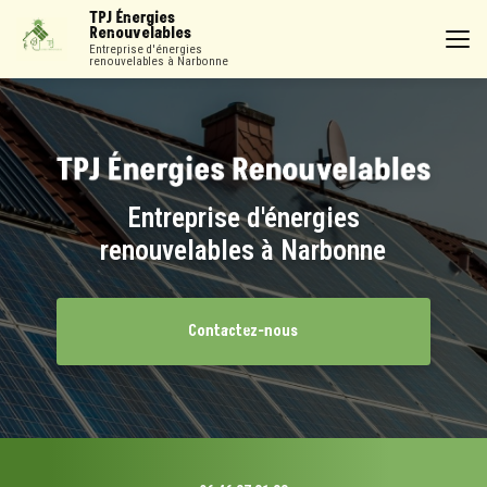
Aller
TPJ Énergies
au
Renouvelables
contenu
Entreprise d'énergies
renouvelables à Narbonne
principal
Entreprise d'énergies
renouvelables à Narbonne
Contactez-nous