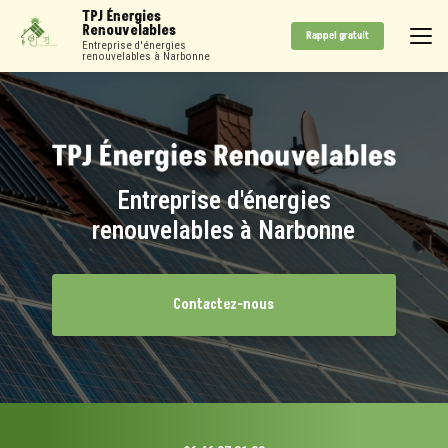
Aller
TPJ Énergies
au
Renouvelables
Rappel gratuit
contenu
Entreprise d'énergies
renouvelables à Narbonne
principal
Entreprise d'énergies
renouvelables à Narbonne
Contactez-nous