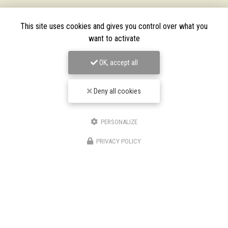
This site uses cookies and gives you control over what you
want to activate
OK, accept all
Deny all cookies
PERSONALIZE
TPJ Énergies Renouvelables
PRIVACY POLICY
Entreprise d'énergies renouvelables à Narbonne
3 bis avenue du Languedoc
11200 Canet
06 46 87 31 38
06 25 89 05 90
Suivez-nous sur les réseaux sociaux