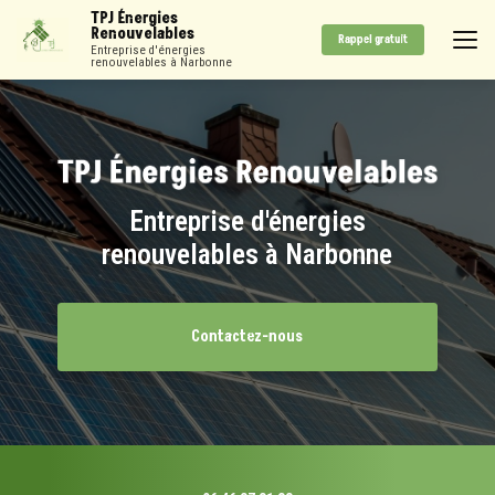
Aller
TPJ Énergies
au
Renouvelables
Rappel gratuit
contenu
Entreprise d'énergies
renouvelables à Narbonne
principal
Entreprise d'énergies
renouvelables à Narbonne
Contactez-nous