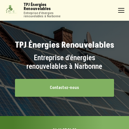
Aller
TPJ Énergies
au
Renouvelables
contenu
Entreprise d'énergies
renouvelables à Narbonne
principal
Entreprise d'énergies
renouvelables à Narbonne
Contactez-nous