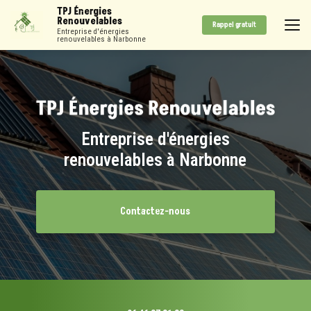
Aller
TPJ Énergies
au
Renouvelables
Rappel gratuit
contenu
Entreprise d'énergies
renouvelables à Narbonne
principal
Entreprise d'énergies
renouvelables à Narbonne
Contactez-nous