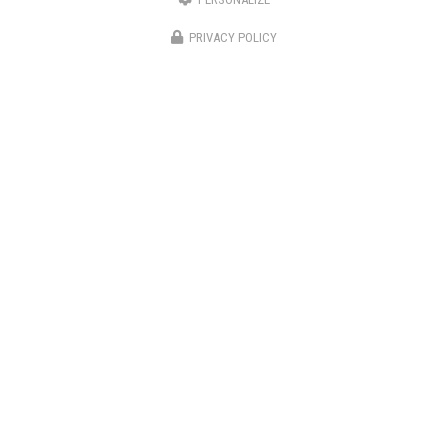
PRIVACY POLICY
TPJ Énergies Renouvelables
Entreprise d'énergies renouvelables à Narbonne
3 bis avenue du Languedoc
11200 Canet
06 46 87 31 38
06 25 89 05 90
Suivez-nous sur les réseaux sociaux