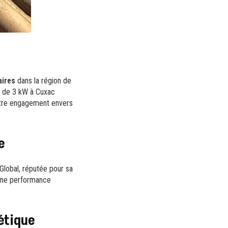
aires
dans la région de
ue de 3 kW à Cuxac
tre engagement envers
e
Global, réputée pour sa
t une performance
étique