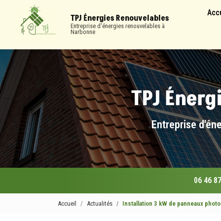
Navigation
Aller
Acc
au
TPJ Énergies Renouvelables
contenu
Entreprise d'énergies renouvelables à
Narbonne
principal
Entreprise d'én
06 46 87
Accueil
Actualités
Installation 3 kW de panneaux phot